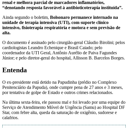
renal e melhora parcial de marcadores inflamatórios,
“denotando resposta favorável à antibioticoterapia instituída”.
Ainda segundo o boletim,
Bolsonaro permanece internado na
unidade de terapia intensiva (UTI), com suporte clínico
intensivo, fisioterapia respiratória e motora e sem previsão de
alta.
O documento é assinado pelo cirurgião-geral Cláudio Birolini; pelos
cardiologistas Leandro Echenique e Brasil Caiado; pelo
coordenador da UTI Geral, Antônio Aurélio de Paiva Fagundes
Júnior; e pelo diretor-geral do hospital, Allisson B. Barcelos Borges.
Entenda
O ex-presidente está detido na Papudinha (prédio no Complexo
Penitenciário da Papuda), onde cumpre pena de 27 anos e 3 meses,
por tentativa de golpe de Estado e outros crimes relacionados.
Na última sexta-feira, ele passou mal e foi levado por uma equipe do
Serviço de Atendimento Móvel de Urgência (Samu) ao Hospital DF
Star, com febre alta, queda da saturação de oxigênio, sudorese e
calafrios.