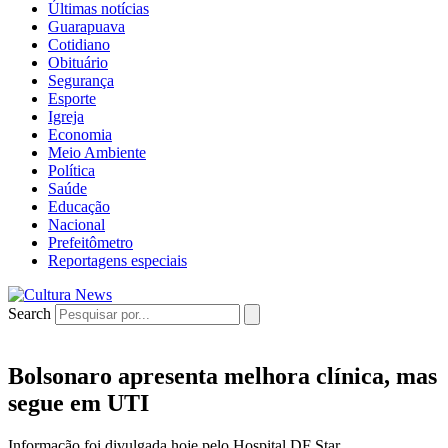
Últimas notícias
Guarapuava
Cotidiano
Obituário
Segurança
Esporte
Igreja
Economia
Meio Ambiente
Política
Saúde
Educação
Nacional
Prefeitômetro
Reportagens especiais
Search
Bolsonaro apresenta melhora clínica, mas
segue em UTI
Informação foi divulgada hoje pelo Hospital DF Star.