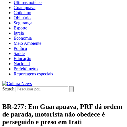
Últimas notícias
Guarapuava
Cotidiano
Obituário
Segurança
Esporte
Igreja
Economia
Meio Ambiente
Política
Saúde
Educação
Nacional
Prefeitômetro
Reportagens especiais
Search
BR-277: Em Guarapuava, PRF dá ordem
de parada, motorista não obedece é
perseguido e preso em Irati