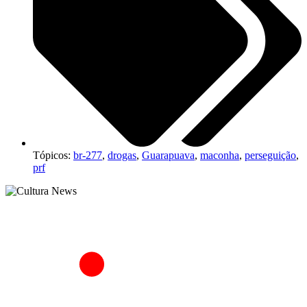
Tópicos:
br-277
,
drogas
,
Guarapuava
,
maconha
,
perseguição
,
prf