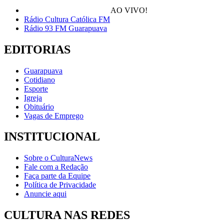
AO VIVO!
Rádio Cultura Católica FM
Rádio 93 FM Guarapuava
EDITORIAS
Guarapuava
Cotidiano
Esporte
Igreja
Obituário
Vagas de Emprego
INSTITUCIONAL
Sobre o CulturaNews
Fale com a Redação
Faça parte da Equipe
Política de Privacidade
Anuncie aqui
CULTURA NAS REDES