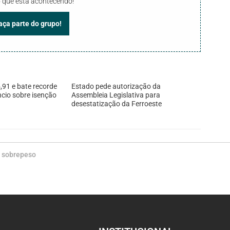
 que está acontecendo!
faça parte do grupo!
,91 e bate recorde
Estado pede autorização da
cio sobre isenção
Assembleia Legislativa para
desestatização da Ferroeste
,
sobrepeso