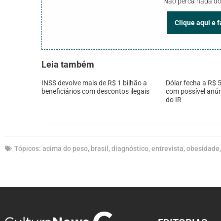
Não perca nada do
Clique aqui e 
Leia também
INSS devolve mais de R$ 1 bilhão a
Dólar fecha a R$ 5
beneficiários com descontos ilegais
com possível anún
do IR
Tópicos:
acima do peso
,
brasil
,
diagnóstico
,
entrevista
,
obesidade