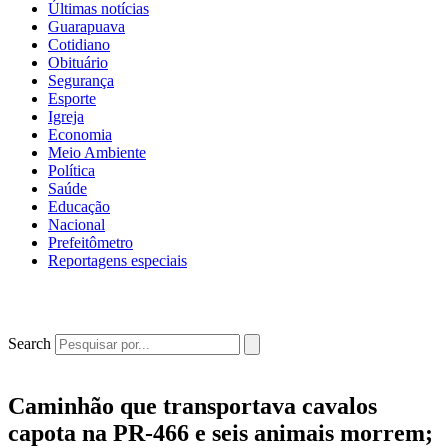
Últimas notícias
Guarapuava
Cotidiano
Obituário
Segurança
Esporte
Igreja
Economia
Meio Ambiente
Política
Saúde
Educação
Nacional
Prefeitômetro
Reportagens especiais
Search
Caminhão que transportava cavalos
capota na PR-466 e seis animais morrem;