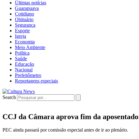
Últimas notícias
Guarapuava
Cotidiano
Obituário
Segurança
Esporte
Igreja
Economia
Meio Ambiente
Política
Saúde
Educação
Nacional
Prefeitômetro
Reportagens especiais
Search
CCJ da Câmara aprova fim da aposentador
PEC ainda passará por comissão especial antes de ir ao plenário.