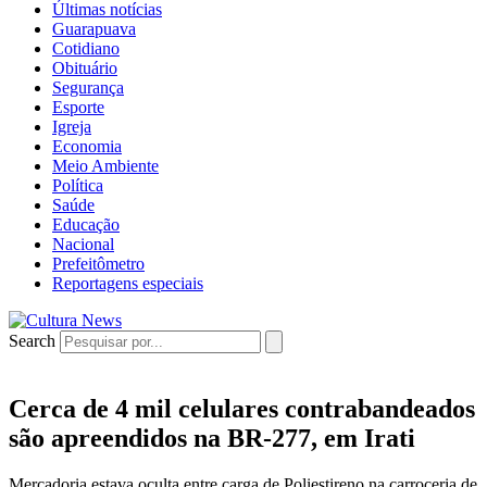
Últimas notícias
Guarapuava
Cotidiano
Obituário
Segurança
Esporte
Igreja
Economia
Meio Ambiente
Política
Saúde
Educação
Nacional
Prefeitômetro
Reportagens especiais
Search
Cerca de 4 mil celulares contrabandeados
são apreendidos na BR-277, em Irati
Mercadoria estava oculta entre carga de Poliestireno na carroceria de