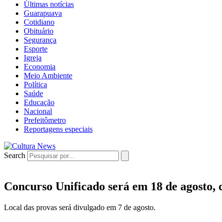
Últimas notícias
Guarapuava
Cotidiano
Obituário
Segurança
Esporte
Igreja
Economia
Meio Ambiente
Política
Saúde
Educação
Nacional
Prefeitômetro
Reportagens especiais
Search
Concurso Unificado será em 18 de agosto, 
Local das provas será divulgado em 7 de agosto.