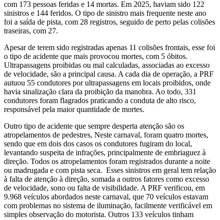
com 173 pessoas feridas e 14 mortas. Em 2025, haviam sido 122
sinistros e 144 feridos. O tipo de sinistro mais frequente neste ano
foi a saída de pista, com 28 registros, seguido de perto pelas colisões
traseiras, com 27.
Apesar de terem sido registradas apenas 11 colisões frontais, esse foi
o tipo de acidente que mais provocou mortes, com 5 óbitos.
Ultrapassagens proibidas ou mal calculadas, associadas ao excesso
de velocidade, são a principal causa. A cada dia de operação, a PRF
autuou 55 condutores por ultrapassagens em locais proibidos, onde
havia sinalização clara da proibição da manobra. Ao todo, 331
condutores foram flagrados praticando a conduta de alto risco,
responsável pela maior quantidade de mortes.
Outro tipo de acidente que sempre desperta atenção são os
atropelamentos de pedestres, Neste carnaval, foram quatro mortes,
sendo que em dois dos casos os condutores fugiram do local,
levantando suspeita de infrações, principalmente de embriaguez à
direção. Todos os atropelamentos foram registrados durante a noite
ou madrugada e com pista seca. Esses sinistros em geral tem relação
à falta de atenção à direção, somada a outros fatores como excesso
de velocidade, sono ou falta de visibilidade. A PRF verificou, em
9.968 veículos abordados neste carnaval, que 70 veículos estavam
com problemas no sistema de iluminação, facilmente verificável em
simples observação do motorista. Outros 133 veículos tinham