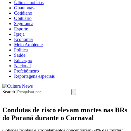
Últimas notícias
Guarapuava
Cotidiano
Obituário
Segurança
Esporte
Igreja
Economia
Meio Ambiente
Política
Saúde
Educação
Nacional
Prefeitômetro
Reportagens especiais
Search
Condutas de risco elevam mortes nas BRs
do Paraná durante o Carnaval
Colisões frontais e atropelamentos concentraram 64% das mortes;