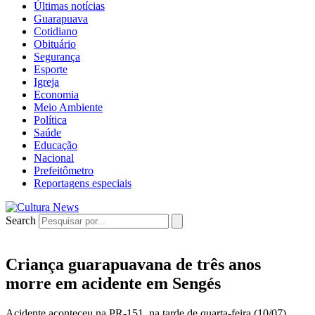
Últimas notícias
Guarapuava
Cotidiano
Obituário
Segurança
Esporte
Igreja
Economia
Meio Ambiente
Política
Saúde
Educação
Nacional
Prefeitômetro
Reportagens especiais
Search
Criança guarapuavana de três anos
morre em acidente em Sengés
Acidente aconteceu na PR-151, na tarde de quarta-feira (10/07).