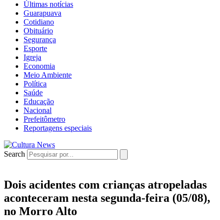
Últimas notícias
Guarapuava
Cotidiano
Obituário
Segurança
Esporte
Igreja
Economia
Meio Ambiente
Política
Saúde
Educação
Nacional
Prefeitômetro
Reportagens especiais
Search
Dois acidentes com crianças atropeladas
aconteceram nesta segunda-feira (05/08),
no Morro Alto