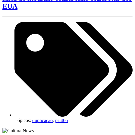
EUA
Tópicos:
duplicação
,
pr-466