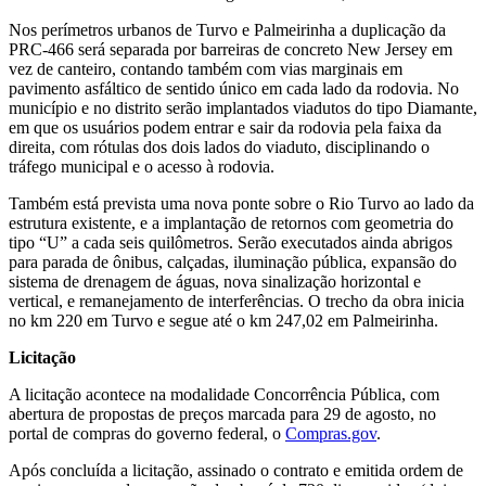
Nos perímetros urbanos de Turvo e Palmeirinha a duplicação da
PRC-466 será separada por barreiras de concreto New Jersey em
vez de canteiro, contando também com vias marginais em
pavimento asfáltico de sentido único em cada lado da rodovia. No
município e no distrito serão implantados viadutos do tipo Diamante,
em que os usuários podem entrar e sair da rodovia pela faixa da
direita, com rótulas dos dois lados do viaduto, disciplinando o
tráfego municipal e o acesso à rodovia.
Também está prevista uma nova ponte sobre o Rio Turvo ao lado da
estrutura existente, e a implantação de retornos com geometria do
tipo “U” a cada seis quilômetros. Serão executados ainda abrigos
para parada de ônibus, calçadas, iluminação pública, expansão do
sistema de drenagem de águas, nova sinalização horizontal e
vertical, e remanejamento de interferências. O trecho da obra inicia
no km 220 em Turvo e segue até o km 247,02 em Palmeirinha.
Licitação
A licitação acontece na modalidade Concorrência Pública, com
abertura de propostas de preços marcada para 29 de agosto, no
portal de compras do governo federal, o
Compras.gov
.
Após concluída a licitação, assinado o contrato e emitida ordem de