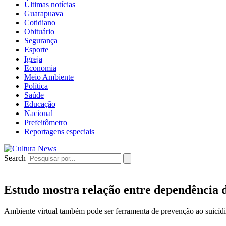
Últimas notícias
Guarapuava
Cotidiano
Obituário
Segurança
Esporte
Igreja
Economia
Meio Ambiente
Política
Saúde
Educação
Nacional
Prefeitômetro
Reportagens especiais
Search
Estudo mostra relação entre dependência d
Ambiente virtual também pode ser ferramenta de prevenção ao suicídi