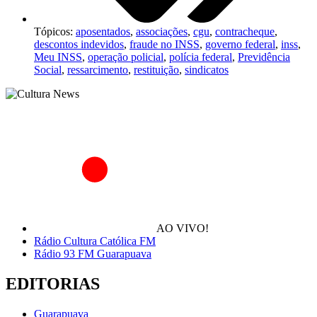
Tópicos:
aposentados
,
associações
,
cgu
,
contracheque
,
descontos indevidos
,
fraude no INSS
,
governo federal
,
inss
,
Meu INSS
,
operação policial
,
polícia federal
,
Previdência
Social
,
ressarcimento
,
restituição
,
sindicatos
AO VIVO!
Rádio Cultura Católica FM
Rádio 93 FM Guarapuava
EDITORIAS
Guarapuava