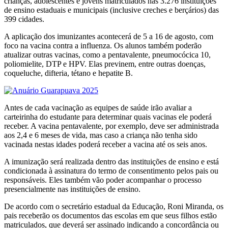
crianças, adolescentes e jovens matriculados nas 3.276 instituições
de ensino estaduais e municipais (inclusive creches e berçários) das
399 cidades.
A aplicação dos imunizantes acontecerá de 5 a 16 de agosto, com
foco na vacina contra a influenza. Os alunos também poderão
atualizar outras vacinas, como a pentavalente, pneumocócica 10,
poliomielite, DTP e HPV. Elas previnem, entre outras doenças,
coqueluche, difteria, tétano e hepatite B.
Antes de cada vacinação as equipes de saúde irão avaliar a
carteirinha do estudante para determinar quais vacinas ele poderá
receber. A vacina pentavalente, por exemplo, deve ser administrada
aos 2,4 e 6 meses de vida, mas caso a criança não tenha sido
vacinada nestas idades poderá receber a vacina até os seis anos.
A imunização será realizada dentro das instituições de ensino e está
condicionada à assinatura do termo de consentimento pelos pais ou
responsáveis. Eles também vão poder acompanhar o processo
presencialmente nas instituições de ensino.
De acordo com o secretário estadual da Educação, Roni Miranda, os
pais receberão os documentos das escolas em que seus filhos estão
matriculados, que deverá ser assinado indicando a concordância ou