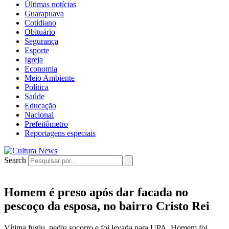
Últimas notícias
Guarapuava
Cotidiano
Obituário
Segurança
Esporte
Igreja
Economia
Meio Ambiente
Política
Saúde
Educação
Nacional
Prefeitômetro
Reportagens especiais
Search
Homem é preso após dar facada no
pescoço da esposa, no bairro Cristo Rei
Vítima fugiu, pediu socorro e foi levada para UPA. Homem foi