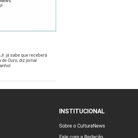
aNews.
o!
 Jr. já sabe que receberá
 de Ouro, diz jornal
anhol
INSTITUCIONAL
Sobre o CulturaNews
Fale com a Redação