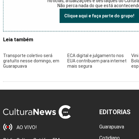
notícias, atualizações e destaques do Cultur
Não perca nada do que está acontecend
Clique aqui e faça parte do grupo!
Leia também
Transporte coletivo será
ECA digital e julgamento nos
Vini
gratuíto nesse domingo, em
EUA contribuem para internet
Bola
Guarapuava
mais segura
esp
EDITORIAS
Guarapuava
AO VIVO!
Cotidiano