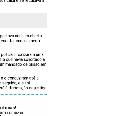
sua casa e se recusava a
o portava nenhum objeto
presentar criminalmente
policiais realizaram uma
le que havia solicitado a
e um mandado de prisão em
 e o conduziram até a
 seguida, ele foi
 à disposição da justiça.
otícias!
rimeira mão as