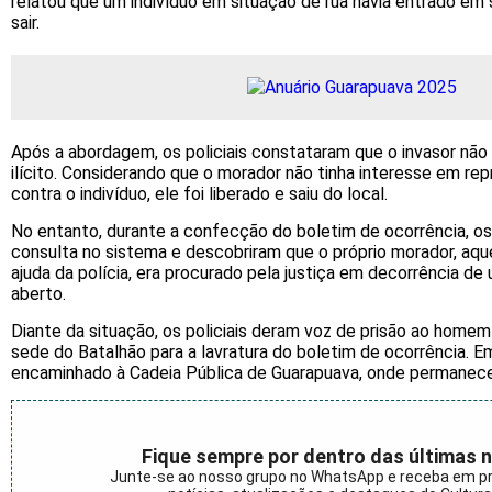
relatou que um indivíduo em situação de rua havia entrado em 
sair.
Após a abordagem, os policiais constataram que o invasor nã
ilícito. Considerando que o morador não tinha interesse em re
contra o indivíduo, ele foi liberado e saiu do local.
No entanto, durante a confecção do boletim de ocorrência, os 
consulta no sistema e descobriram que o próprio morador, aque
ajuda da polícia, era procurado pela justiça em decorrência d
aberto.
Diante da situação, os policiais deram voz de prisão ao homem
sede do Batalhão para a lavratura do boletim de ocorrência. Em
encaminhado à Cadeia Pública de Guarapuava, onde permanecerá
Fique sempre por dentro das últimas n
Junte-se ao nosso grupo no WhatsApp e receba em p