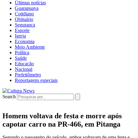
Últimas notícias
Guarapuava
Cotidiano
Obituário
Segurança
Esporte
Igreja
Economia
Meio Ambiente
Política
Saúde
Educação
Nacional
Prefeitômetro
Reportagens especiais
Search
Homem voltava de festa e morre após
capotar carro na PR-466, em Pitanga
Segundo o passageiro do veículo, ambos voltavam de uma festa e