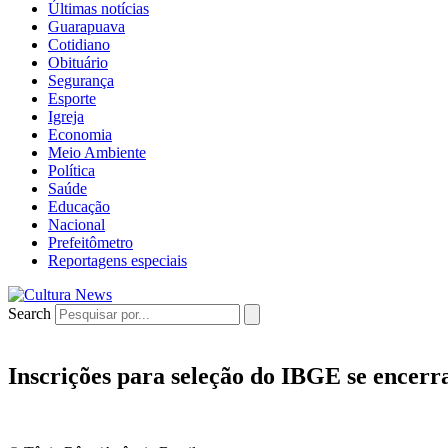
Últimas notícias
Guarapuava
Cotidiano
Obituário
Segurança
Esporte
Igreja
Economia
Meio Ambiente
Política
Saúde
Educação
Nacional
Prefeitômetro
Reportagens especiais
Search
Inscrições para seleção do IBGE se encerr