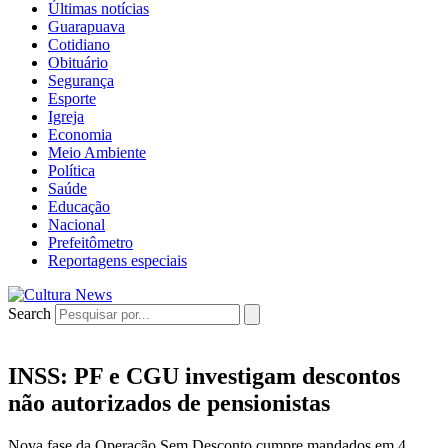
Últimas notícias
Guarapuava
Cotidiano
Obituário
Segurança
Esporte
Igreja
Economia
Meio Ambiente
Política
Saúde
Educação
Nacional
Prefeitômetro
Reportagens especiais
Search
INSS: PF e CGU investigam descontos
não autorizados de pensionistas
Nova fase da Operação Sem Desconto cumpre mandados em 4