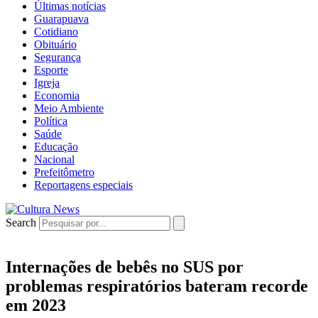
Últimas notícias
Guarapuava
Cotidiano
Obituário
Segurança
Esporte
Igreja
Economia
Meio Ambiente
Política
Saúde
Educação
Nacional
Prefeitômetro
Reportagens especiais
Search
Internações de bebês no SUS por
problemas respiratórios bateram recorde
em 2023