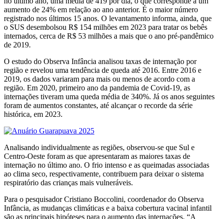
no último ano, uma média de 419 por dia, o que corresponde a um
aumento de 24% em relação ao ano anterior. É o maior número
registrado nos últimos 15 anos. O levantamento informa, ainda, que
o SUS desembolsou R$ 154 milhões em 2023 para tratar os bebês
internados, cerca de R$ 53 milhões a mais que o ano pré-pandêmico
de 2019.
O estudo do Observa Infância analisou taxas de internação por
região e revelou uma tendência de queda até 2016. Entre 2016 e
2019, os dados variaram para mais ou menos de acordo com a
região. Em 2020, primeiro ano da pandemia de Covid-19, as
internações tiveram uma queda média de 340%. Já os anos seguintes
foram de aumentos constantes, até alcançar o recorde da série
histórica, em 2023.
Analisando individualmente as regiões, observou-se que Sul e
Centro-Oeste foram as que apresentaram as maiores taxas de
internação no último ano. O frio intenso e as queimadas associadas
ao clima seco, respectivamente, contribuem para deixar o sistema
respiratório das crianças mais vulneráveis.
Para o pesquisador Cristiano Boccolini, coordenador do Observa
Infância, as mudanças climáticas e a baixa cobertura vacinal infantil
são as principais hipóteses para o aumento das internações. “A