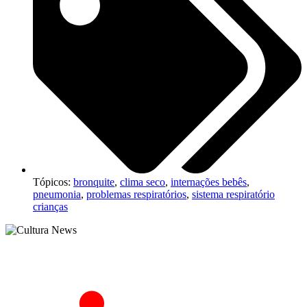
Tópicos:
bronquite
,
clima seco
,
internações bebês
,
pneumonia
,
problemas respiratórios
,
sistema respiratório
crianças