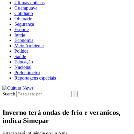
Últimas notícias
Guarapuava
Cotidiano
Obituário
Segurança
Esporte
Igreja
Economia
Meio Ambiente
Política
Saúde
Educação
Nacional
Prefeitômetro
Reportagens especiais
Search
Inverno terá ondas de frio e veranicos,
indica Simepar
Estação terá influência do La Niña.