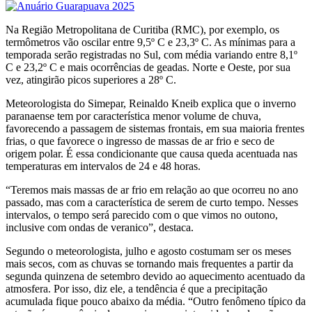
Na Região Metropolitana de Curitiba (RMC), por exemplo, os
termômetros vão oscilar entre 9,5º C e 23,3º C. As mínimas para a
temporada serão registradas no Sul, com média variando entre 8,1º
C e 23,2º C e mais ocorrências de geadas. Norte e Oeste, por sua
vez, atingirão picos superiores a 28º C.
Meteorologista do Simepar, Reinaldo Kneib explica que o inverno
paranaense tem por característica menor volume de chuva,
favorecendo a passagem de sistemas frontais, em sua maioria frentes
frias, o que favorece o ingresso de massas de ar frio e seco de
origem polar. É essa condicionante que causa queda acentuada nas
temperaturas em intervalos de 24 e 48 horas.
“Teremos mais massas de ar frio em relação ao que ocorreu no ano
passado, mas com a característica de serem de curto tempo. Nesses
intervalos, o tempo será parecido com o que vimos no outono,
inclusive com ondas de veranico”, destaca.
Segundo o meteorologista, julho e agosto costumam ser os meses
mais secos, com as chuvas se tornando mais frequentes a partir da
segunda quinzena de setembro devido ao aquecimento acentuado da
atmosfera. Por isso, diz ele, a tendência é que a precipitação
acumulada fique pouco abaixo da média. “Outro fenômeno típico da