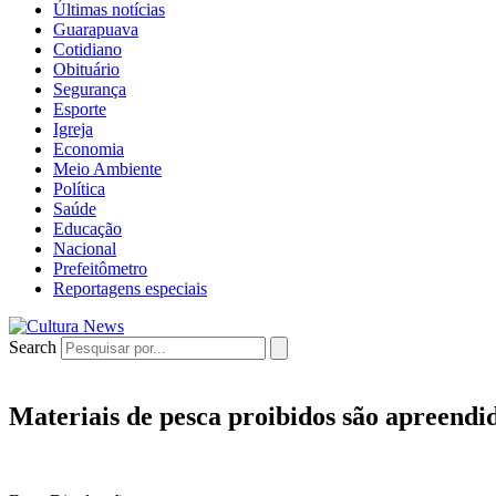
Últimas notícias
Guarapuava
Cotidiano
Obituário
Segurança
Esporte
Igreja
Economia
Meio Ambiente
Política
Saúde
Educação
Nacional
Prefeitômetro
Reportagens especiais
Search
Materiais de pesca proibidos são apreendi