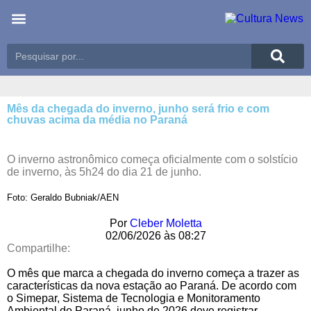
Últimas notícias
Meio Ambiente
Reportagens especiais
Mês da chegada do inverno, junho será frio e com
chuvas acima da média no Paraná
O inverno astronômico começa oficialmente com o solstício
de inverno, às 5h24 do dia 21 de junho.
Foto: Geraldo Bubniak/AEN
Por
Cleber Moletta
02/06/2026 às 08:27
Compartilhe:
O mês que marca a chegada do inverno começa a trazer as
características da nova estação ao Paraná. De acordo com
o Simepar, Sistema de Tecnologia e Monitoramento
Ambiental do Paraná, junho de 2026 deve registrar