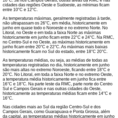
10°C. Já nos Campos Gerais, outras áreas da RMC e nas
cidades das regiões Oeste e Sudoeste, as mínimas ficam
entre 10°C e 12°C.
As temperaturas máximas, geralmente registradas à tarde,
não ultrapassam os 26°C, em média, historicamente em
junho em quase todo o Noroeste e no extremo Norte. No
Litoral, no Oeste e em toda a faixa Norte as máximas
historicamente em junho ficam entre 22°C e 24°C. Na RMC,
no Centro-Sul e no Oeste, as máximas historicamente em
junho ficam entre 20°C e 22°C. As máximas mais baixas
historicamente ficam no Sul do estado, entre 18°C 20°C.
As temperaturas médias, ou seja, as médias de todas as
temperaturas registradas no dia, historicamente em junho
são mais altas no extremo Noroeste, ficando entre 18°C e
20°C. No Litoral, em toda a faixa Norte e no extremo Oeste,
a temperatura média historicamente em junho fica entre
16°C e 18°C. Na parte leste da RMC, parte norte do Centro
Sul e Campos Gerais e nas outras cidades do Oeste,
historicamente as temperaturas médias ficam entre 14°C e
16°C.
Nas cidades mais ao Sul da região Centro-Sul e dos
Campos Gerais, como Guarapuava e Ponta Grossa, além
da capital, as temperaturas médias historicamente em junho