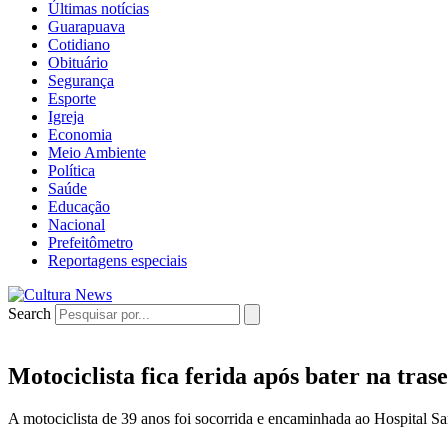
Últimas notícias
Guarapuava
Cotidiano
Obituário
Segurança
Esporte
Igreja
Economia
Meio Ambiente
Política
Saúde
Educação
Nacional
Prefeitômetro
Reportagens especiais
Search
Motociclista fica ferida após bater na tr
A motociclista de 39 anos foi socorrida e encaminhada ao Hospital Sa