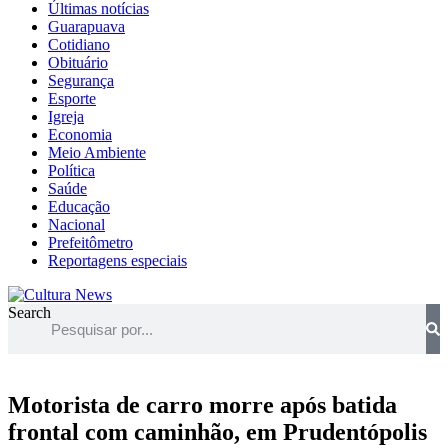
Últimas notícias
Guarapuava
Cotidiano
Obituário
Segurança
Esporte
Igreja
Economia
Meio Ambiente
Política
Saúde
Educação
Nacional
Prefeitômetro
Reportagens especiais
Search
Motorista de carro morre após batida
frontal com caminhão, em Prudentópolis