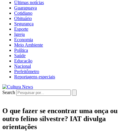
Últimas notícias
Guarapuava
Cotidiano
Obituário
Segurança
Esporte
Igreja
Economia
Meio Ambiente
Política
Saúde
Educação
Nacional
Prefeitômetro
Reportagens especiais
Search
O que fazer se encontrar uma onça ou
outro felino silvestre? IAT divulga
orientações