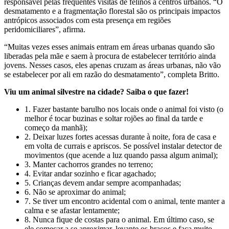
responsável pelas frequentes visitas de felinos a centros urbanos. “O
desmatamento e a fragmentação florestal são os principais impactos
antrópicos associados com esta presença em regiões
peridomiciliares”, afirma.
“Muitas vezes esses animais entram em áreas urbanas quando são
liberadas pela mãe e saem à procura de estabelecer território ainda
jovens. Nesses casos, eles apenas cruzam as áreas urbanas, não vão
se estabelecer por ali em razão do desmatamento”, completa Britto.
Viu um animal silvestre na cidade? Saiba o que fazer!
1. Fazer bastante barulho nos locais onde o animal foi visto (o
melhor é tocar buzinas e soltar rojões ao final da tarde e
começo da manhã);
2. Deixar luzes fortes acessas durante à noite, fora de casa e
em volta de currais e apriscos. Se possível instalar detector de
movimentos (que acende a luz quando passa algum animal);
3. Manter cachorros grandes no terreno;
4. Evitar andar sozinho e ficar agachado;
5. Crianças devem andar sempre acompanhadas;
6. Não se aproximar do animal;
7. Se tiver um encontro acidental com o animal, tente manter a
calma e se afastar lentamente;
8. Nunca fique de costas para o animal. Em último caso, se
ele começar a se aproximar, levante os braços e faça muito