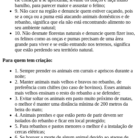
barulho, para parecer maior e assustar o felino;
9. Não cace na região e denuncie quem estiver caçando, pois
se a onça ou a puma está atacando animais domésticos e de
rebanho, significa que ela não está encontrando alimento no
seu ambiente natural;
10. Não desmate florestas naturais e denuncie quem fizer isso,
os felinos como as onças e pumas precisam de uma área
grande para viver e se estão entrando nos terrenos, significa
que estão perdendo seu território natural.
Para quem tem criação:
1. Sempre prender os animais em currais e apriscos durante a
noite;
2. Manter animais mais velhos e bravos no rebanho, de
preferência com chifres (no caso de bovinos). Esses animais
mais velhos ensinam o resto do rebanho a se defender;
3. Evitar soltar os animais em pasto muito próximo de matas,
o melhor é manter uma distância mínima de 200 metros da
beira do mato;
4. Animais prenhes e que estão perto de parir devem ser
isolados do rebanho e ficar em local protegido;
5. Para rebanhos e pastos menores o melhor é a instalação de
cercas elétricas;
6. Se houver a morte de algum animal devido ao ataque de