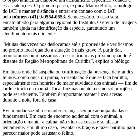
essas situações. O primeiro passo, explica Mauro Britto, o biólogo
do IAT, é manter distância e entrar em contato com o IAT
pelo
número (41) 9-9554-0553.
Se necessário, o caso será
encaminhado para alguma regional do Instituto. O envio de imagens
também ajuda na identificação da espécie, garantindo um
atendimento mais eficiente.
“Muitas das vezes nos deslocamos até a propriedade e verificamos
no próprio local quando a situação é mais grave. A partir daí,
monitoramos ou repassamos ao escritório mais próximo quando é
distante da Região Metropolitana de Curitiba”, explica o biólogo.
Em áreas onde há suspeita ou confirmação da presença de grandes
felinos, como onça ou puma, a orientação é que se faça barulho,
especialmente nos horários de maior atividade dos animais — fim de
tarde e início da manhã. Tocar buzinas ou até mesmo soltar rojões
pode ser eficiente. Também é importante manter luzes acesas
durante a noite fora de casa.
Evitar andar sozinho e manter crianças sempre acompanhadas é
fundamental. Em caso de encontro acidental com o animal, a
orientação é manter a calma, não virar as costas e se afastar
lentamente. Em último caso, levantar os braços e fazer barulho para
parecer maior pode assustar o felino.