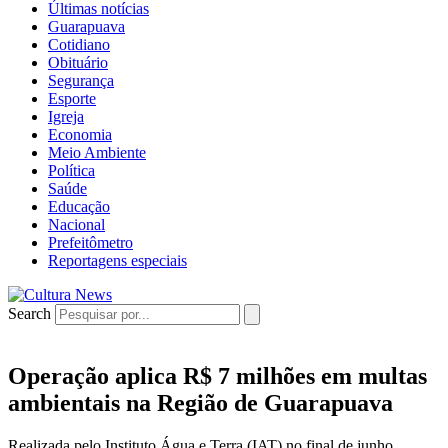
Últimas notícias
Guarapuava
Cotidiano
Obituário
Segurança
Esporte
Igreja
Economia
Meio Ambiente
Política
Saúde
Educação
Nacional
Prefeitômetro
Reportagens especiais
Search
Operação aplica R$ 7 milhões em multas
ambientais na Região de Guarapuava
Realizada pelo Instituto Água e Terra (IAT) no final de junho