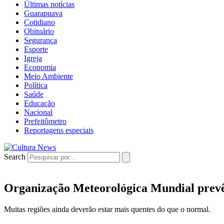
Últimas notícias
Guarapuava
Cotidiano
Obituário
Segurança
Esporte
Igreja
Economia
Meio Ambiente
Política
Saúde
Educação
Nacional
Prefeitômetro
Reportagens especiais
Search
Organização Meteorológica Mundial prevê
Muitas regiões ainda deverão estar mais quentes do que o normal.