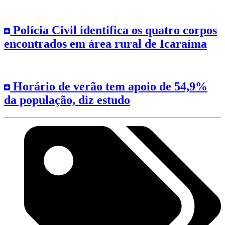
Polícia Civil identifica os quatro corpos
encontrados em área rural de Icaraíma
Horário de verão tem apoio de 54,9%
da população, diz estudo