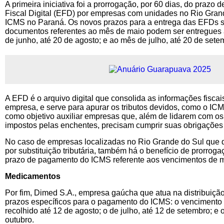
A primeira iniciativa foi a prorrogação, por 60 dias, do prazo 
Fiscal Digital (EFD) por empresas com unidades no Rio Gran
ICMS no Paraná. Os novos prazos para a entrega das EFDs s
documentos referentes ao mês de maio podem ser entregues a
de junho, até 20 de agosto; e ao mês de julho, até 20 de sete
A EFD é o arquivo digital que consolida as informações fisca
empresa, e serve para apurar os tributos devidos, como o IC
como objetivo auxiliar empresas que, além de lidarem com os
impostos pelas enchentes, precisam cumprir suas obrigações t
No caso de empresas localizadas no Rio Grande do Sul qu
por substituição tributária, também há o benefício de prorrog
prazo de pagamento do ICMS referente aos vencimentos de m
Medicamentos
Por fim, Dimed S.A., empresa gaúcha que atua na distribuiçã
prazos específicos para o pagamento do ICMS: o vencimento 
recolhido até 12 de agosto; o de julho, até 12 de setembro; e 
outubro.