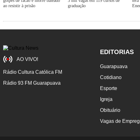
golpes de facão e morre baleado
3 mil vagas em 119 cursos de
terá
ao resistir à prisão
graduação
Ene
EDITORIAS
AO VIVO!
Guarapuava
Rádio Cultura Católica FM
Cotidiano
Rádio 93 FM Guarapuava
Esporte
Igreja
Obituário
Vagas de Empreg