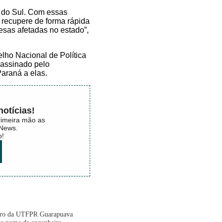
 do Sul. Com essas
 recupere de forma rápida
esas afetadas no estado”,
lho Nacional de Política
 assinado pelo
Paraná a elas.
otícias!
rimeira mão as
aNews.
o!
tro da UTFPR Guarapuava