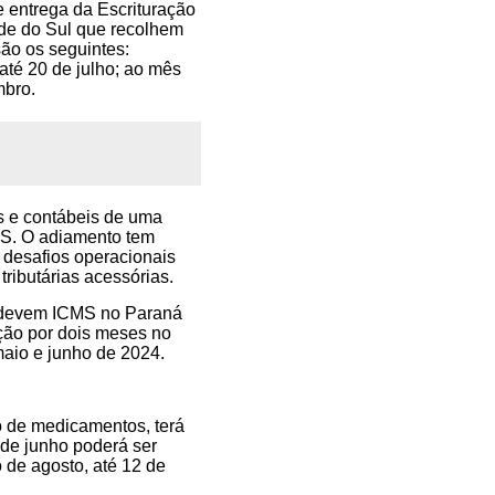
de entrega da Escrituração
de do Sul que recolhem
ão os seguintes:
té 20 de julho; ao mês
mbro.
is e contábeis de uma
MS. O adiamento tem
 desafios operacionais
ributárias acessórias.
e devem ICMS no Paraná
ação por dois meses no
aio e junho de 2024.
o de medicamentos, terá
de junho poderá ser
o de agosto, até 12 de