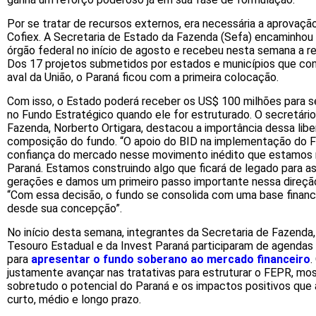
Por se tratar de recursos externos, era necessária a aprovaçã
Cofiex. A Secretaria de Estado da Fazenda (Sefa) encaminhou 
órgão federal no início de agosto e recebeu nesta semana a re
Dos 17 projetos submetidos por estados e municípios que co
aval da União, o Paraná ficou com a primeira colocação.
Com isso, o Estado poderá receber os US$ 100 milhões para 
no Fundo Estratégico quando ele for estruturado. O secretário
Fazenda, Norberto Ortigara, destacou a importância dessa libe
composição do fundo. “O apoio do BID na implementação do 
confiança do mercado nesse movimento inédito que estamos 
Paraná. Estamos construindo algo que ficará de legado para a
gerações e damos um primeiro passo importante nessa direção 
“Com essa decisão, o fundo se consolida com uma base financ
desde sua concepção”.
No início desta semana, integrantes da Secretaria de Fazenda,
Tesouro Estadual e da Invest Paraná participaram de agendas
para
apresentar o fundo soberano ao mercado financeiro
.
justamente avançar nas tratativas para estruturar o FEPR, mo
sobretudo o potencial do Paraná e os impactos positivos que 
curto, médio e longo prazo.