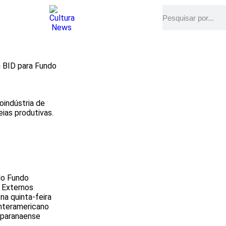
 BID para Fundo
roindústria de
ias produtivas.
do Fundo
 Externos
na quinta-feira
Interamericano
 paranaense