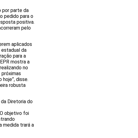
o por parte da
o pedido para o
sposta positiva.
ncorreram pelo
serem aplicados
 estadual da
ração para a
FEPR mostra a
realizando no
s próximas
hoje”, disse.
eira robusta
 da Diretoria do
 O objetivo foi
strando
a medida trará a