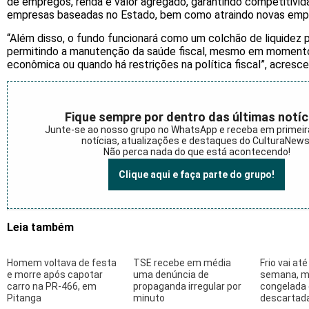
de empregos, renda e valor agregado, garantindo competitivid
empresas baseadas no Estado, bem como atraindo novas emp
“Além disso, o fundo funcionará como um colchão de liquidez p
permitindo a manutenção da saúde fiscal, mesmo em momento
econômica ou quando há restrições na política fiscal”, acresce
Fique sempre por dentro das últimas notíc
Junte-se ao nosso grupo no WhatsApp e receba em primei
notícias, atualizações e destaques do CulturaNews
Não perca nada do que está acontecendo!
Clique aqui e faça parte do grupo!
Leia também
Homem voltava de festa
TSE recebe em média
Frio vai at
e morre após capotar
uma denúncia de
semana, m
carro na PR-466, em
propaganda irregular por
congelada 
Pitanga
minuto
descartad