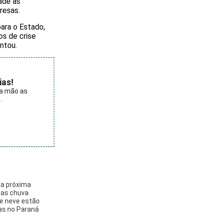
ade às
resas.
ara o Estado,
s de crise
ntou.
ias!
ra mão as
.
é a próxima
as chuva
e neve estão
as no Paraná