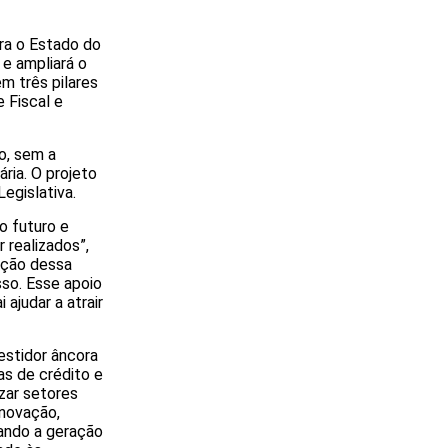
ra o Estado do
 e ampliará o
m três pilares
 Fiscal e
o, sem a
ria. O projeto
egislativa.
o futuro e
 realizados”,
vação dessa
sso. Esse apoio
ajudar a atrair
estidor âncora
has de crédito e
zar setores
inovação,
ando a geração