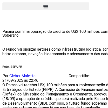
Paraná confirma operação de crédito de US$ 100 milhões com
Soberano
O Fundo vai priorizar setores como infraestrutura logística, ag
baixo carbono, inovação, bioeconomia e adensamento das cade
Foto: SEFA-PR
Por
Cleber Moletta
Compartilhe:
21/09/2025 às 22:46
O Paraná vai receber US$ 100 milhões para a implementação 
Estratégico do Estado (FEPR). A Comissão de Financiamentos
(Cofiex), do Ministério do Planejamento e Orçamento, aprovou 
(18/09) a operação de crédito que será realizada pelo Banco 
de Desenvolvimento (BID). Com isso, o futuro fundo soberano
ganha um reforço poderoso já em sua fase de formulação.