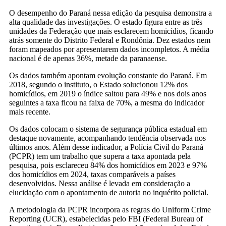
O desempenho do Paraná nessa edição da pesquisa demonstra a
alta qualidade das investigações. O estado figura entre as três
unidades da Federação que mais esclarecem homicídios, ficando
atrás somente do Distrito Federal e Rondônia. Dez estados nem
foram mapeados por apresentarem dados incompletos. A média
nacional é de apenas 36%, metade da paranaense.
Os dados também apontam evolução constante do Paraná. Em
2018, segundo o instituto, o Estado solucionou 12% dos
homicídios, em 2019 o índice saltou para 49% e nos dois anos
seguintes a taxa ficou na faixa de 70%, a mesma do indicador
mais recente.
Os dados colocam o sistema de segurança pública estadual em
destaque novamente, acompanhando tendência observada nos
últimos anos. Além desse indicador, a Polícia Civil do Paraná
(PCPR) tem um trabalho que supera a taxa apontada pela
pesquisa, pois esclareceu 84% dos homicídios em 2023 e 97%
dos homicídios em 2024, taxas comparáveis a países
desenvolvidos. Nessa análise é levada em consideração a
elucidação com o apontamento de autoria no inquérito policial.
A metodologia da PCPR incorpora as regras do Uniform Crime
Reporting (UCR), estabelecidas pelo FBI (Federal Bureau of