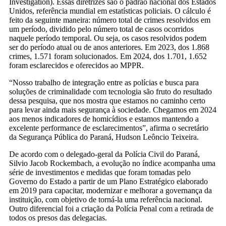
Investigation). Essas diretrizes são o padrão nacional dos Estados
Unidos, referência mundial em estatísticas policiais. O cálculo é
feito da seguinte maneira: número total de crimes resolvidos em
um período, dividido pelo número total de casos ocorridos
naquele período temporal. Ou seja, os casos resolvidos podem
ser do período atual ou de anos anteriores. Em 2023, dos 1.868
crimes, 1.571 foram solucionados. Em 2024, dos 1.701, 1.652
foram esclarecidos e oferecidos ao MPPR.
“Nosso trabalho de integração entre as polícias e busca para
soluções de criminalidade com tecnologia são fruto do resultado
dessa pesquisa, que nos mostra que estamos no caminho certo
para levar ainda mais segurança à sociedade. Chegamos em 2024
aos menos indicadores de homicídios e estamos mantendo a
excelente performance de esclarecimentos”, afirma o secretário
da Segurança Pública do Paraná, Hudson Leôncio Teixeira.
De acordo com o delegado-geral da Polícia Civil do Paraná,
Silvio Jacob Rockembach, a evolução no índice acompanha uma
série de investimentos e medidas que foram tomadas pelo
Governo do Estado a partir de um Plano Estratégico elaborado
em 2019 para capacitar, modernizar e melhorar a governança da
instituição, com objetivo de torná-la uma referência nacional.
Outro diferencial foi a criação da Polícia Penal com a retirada de
todos os presos das delegacias.