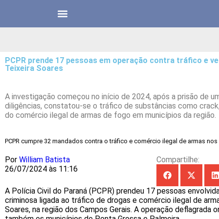
PCPR prende 17 pessoas em operação contra tráfico e v
Teixeira Soares
A investigação começou no início de 2024, após a prisão de um
diligências, constatou-se o tráfico de substâncias como crac
do comércio ilegal de armas de fogo em municípios da região.
PCPR cumpre 32 mandados contra o tráfico e comércio ilegal de armas no
Por
William Batista
Compartilhe:
26/07/2024 às 11:16
A Polícia Civil do Paraná (PCPR) prendeu 17 pessoas envolvid
criminosa ligada ao tráfico de drogas e comércio ilegal de ar
Soares, na região dos Campos Gerais. A operação deflagrada 
também os municípios de Ponta Grossa e Palmeira.