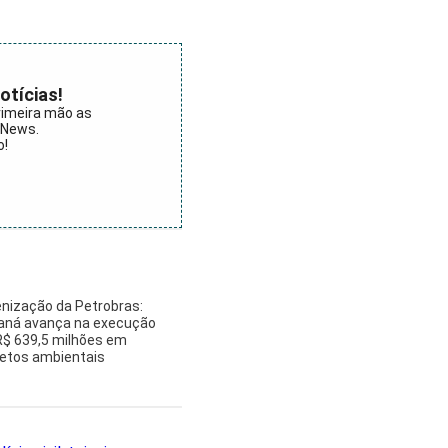
otícias!
rimeira mão as
aNews.
o!
enização da Petrobras:
aná avança na execução
R$ 639,5 milhões em
jetos ambientais