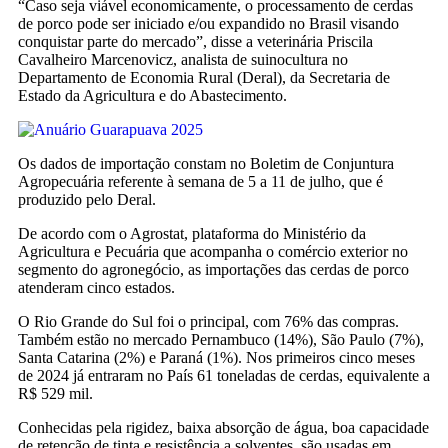
“Caso seja viável economicamente, o processamento de cerdas
de porco pode ser iniciado e/ou expandido no Brasil visando
conquistar parte do mercado”, disse a veterinária Priscila
Cavalheiro Marcenovicz, analista de suinocultura no
Departamento de Economia Rural (Deral), da Secretaria de
Estado da Agricultura e do Abastecimento.
Os dados de importação constam no Boletim de Conjuntura
Agropecuária referente à semana de 5 a 11 de julho, que é
produzido pelo Deral.
De acordo com o Agrostat, plataforma do Ministério da
Agricultura e Pecuária que acompanha o comércio exterior no
segmento do agronegócio, as importações das cerdas de porco
atenderam cinco estados.
O Rio Grande do Sul foi o principal, com 76% das compras.
Também estão no mercado Pernambuco (14%), São Paulo (7%),
Santa Catarina (2%) e Paraná (1%). Nos primeiros cinco meses
de 2024 já entraram no País 61 toneladas de cerdas, equivalente a
R$ 529 mil.
Conhecidas pela rigidez, baixa absorção de água, boa capacidade
de retenção de tinta e resistência a solventes, são usadas em