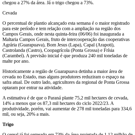
chegou a 27% da área. Já o trigo chegou a 73%.
Cevada
O percentual de plantio alcançado esta semana é o maior registrado
para este período e tem relação com a ampliação na região dos
Campos Gerais, onde nesta quinta-feira (06/06) foi inaugurada a
Maltaria Campos Gerais, fruto de intercooperação das cooperativas
Agrária (Guarapuava), Bom Jesus (Lapa), Capal (Arapoti),
Castrolanda (Castro), Coopagrícola (Ponta Grossa) e Frísia
(Carambeí). A previsão inicial é que produza 240 mil toneladas de
malte por ano.
Historicamente a região de Guarapuava detinha a maior área de
cevada no Estado, mas alguns produtores reduziram o espaço na
safra atual. De outro lado, agricultores da regional de Ponta Grossa
optaram por entrar na atividade.
A estimativa é de que o Paraná plante 75,2 mil hectares de cevada,
14% a menos que os 87,3 mil hectares do ciclo 2022/23. A
produtividade, porém, vai aumentar de 278 mil toneladas para 334,6
mil, ou seja, 20% a mais.
Trigo
O cereal já foi semeado em 73% da área projetada de 1,12 milhão de