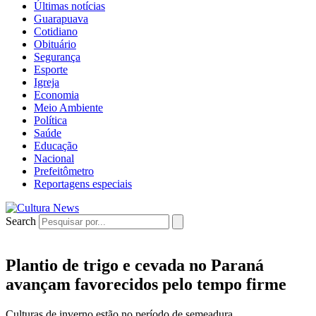
Últimas notícias
Guarapuava
Cotidiano
Obituário
Segurança
Esporte
Igreja
Economia
Meio Ambiente
Política
Saúde
Educação
Nacional
Prefeitômetro
Reportagens especiais
Search
Plantio de trigo e cevada no Paraná
avançam favorecidos pelo tempo firme
Culturas de inverno estão no período de semeadura.