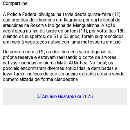
Compartilhe:
A Polícia Federal divulgou na tarde desta quinta-feira (12)
que prendeu dois homens em flagrante por corte ilegal de
araucárias na Reserva Indígena de Mangueirinha. A ação
aconteceu no fim da tarde de ontem (11), por volta das 18h,
quando os suspeitos, de 51 e 53 anos, foram surpreendidos
em meio à vegetação nativa com uma motosserra em uso.
De acordo com a PF, os dois homens são indígenas da
própria reserva e estavam realizando o corte de árvores
nativas inseridas no bioma Mata Atlântica. No local, os
policiais encontraram diversas araucárias já derrubadas e
levantaram indícios de que a madeira extraída estaria sendo
comercializada de forma clandestina.
Foto:
Foto:
Foto:
Divulgação/
Divulgação/
Divulgação/
Polícia
Polícia
Polícia
Federal
Federal
Federal