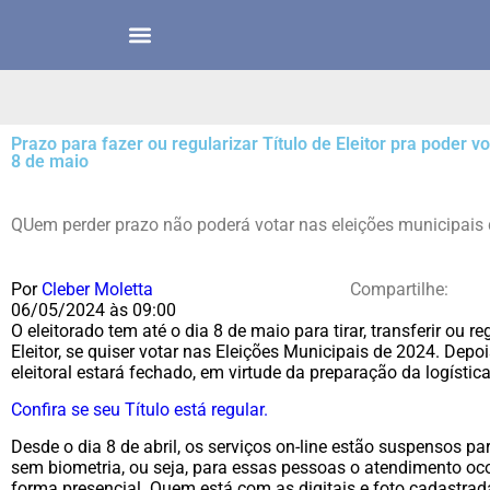
Prazo para fazer ou regularizar Título de Eleitor pra poder 
8 de maio
QUem perder prazo não poderá votar nas eleições municipais 
Por
Cleber Moletta
Compartilhe:
06/05/2024 às 09:00
O eleitorado tem até o dia 8 de maio para tirar, transferir ou re
Eleitor, se quiser votar nas Eleições Municipais de 2024. Depo
eleitoral estará fechado, em virtude da preparação da logístic
Confira se seu Título está regular.
Desde o dia 8 de abril, os serviços on-line estão suspensos para
sem biometria, ou seja, para essas pessoas o atendimento oc
forma presencial. Quem está com as digitais e foto cadastrad