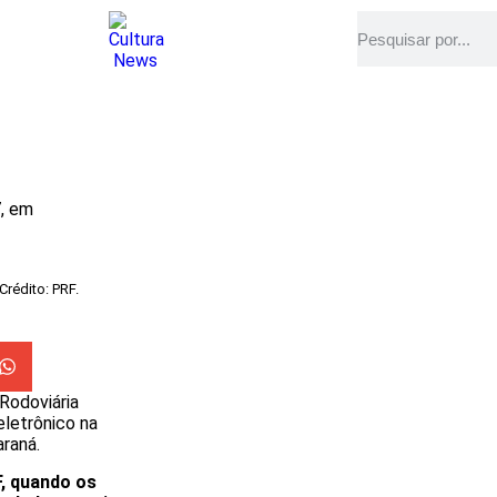
7, em
rédito: PRF.
Rodoviária
eletrônico na
araná.
, quando os