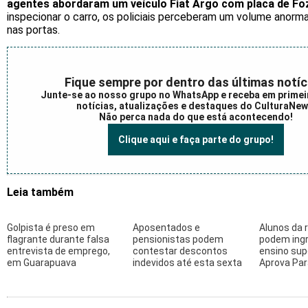
agentes abordaram um veículo Fiat Argo com placa de Foz
inspecionar o carro, os policiais perceberam um volume anorma
nas portas.
Fique sempre por dentro das últimas notíc
Junte-se ao nosso grupo no WhatsApp e receba em primei
notícias, atualizações e destaques do CulturaNew
Não perca nada do que está acontecendo!
Clique aqui e faça parte do grupo!
Leia também
Golpista é preso em
Aposentados e
Alunos da 
flagrante durante falsa
pensionistas podem
podem ingr
entrevista de emprego,
contestar descontos
ensino supe
em Guarapuava
indevidos até esta sexta
Aprova Pa