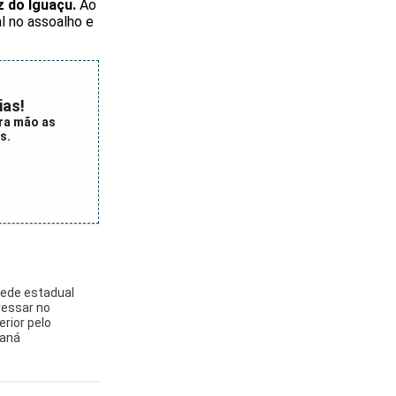
 do Iguaçu.
Ao
l no assoalho e
ias!
ra mão as
s.
rede estadual
essar no
rior pelo
raná