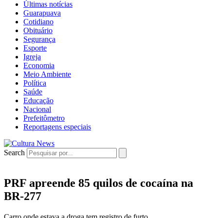
Últimas notícias
Guarapuava
Cotidiano
Obituário
Segurança
Esporte
Igreja
Economia
Meio Ambiente
Política
Saúde
Educação
Nacional
Prefeitômetro
Reportagens especiais
Search
PRF apreende 85 quilos de cocaína na
BR-277
Carro onde estava a droga tem registro de furto.