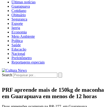
Últimas notícias
Guarapuava
Cotidiano
Obituário
Segurança
Esporte
Igreja
Economia
Meio Ambiente
Política
Saúde
Educação
Nacional
Prefeitômetro
Reportagens especiais
Search
PRF apreende mais de 150kg de maconha
em Guarapuava em menos de 12 horas
Duas apreensões ocorreram na BR-277, em Guarapuava.