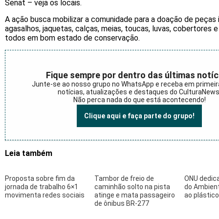
Senat – veja os locais.
A ação busca mobilizar a comunidade para a doação de peças 
agasalhos, jaquetas, calças, meias, toucas, luvas, cobertores e
todos em bom estado de conservação.
Fique sempre por dentro das últimas notíc
Junte-se ao nosso grupo no WhatsApp e receba em primei
notícias, atualizações e destaques do CulturaNews
Não perca nada do que está acontecendo!
Clique aqui e faça parte do grupo!
Leia também
Proposta sobre fim da
Tambor de freio de
ONU dedica
jornada de trabalho 6×1
caminhão solto na pista
do Ambien
movimenta redes sociais
atinge e mata passageiro
ao plástico
de ônibus BR-277