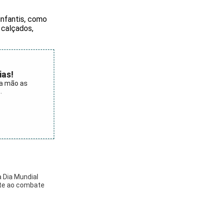
infantis, como
 calçados,
ias!
ra mão as
.
 Dia Mundial
te ao combate