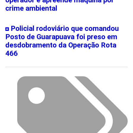
operador e apreende máquina por
crime ambiental
Policial rodoviário que comandou
Posto de Guarapuava foi preso em
desdobramento da Operação Rota
466