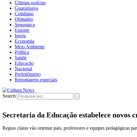
Últimas notícias
Guarapuava
Cotidiano
Obituário
Segurança
Esporte
Igreja
Economia
Meio Ambiente
Política
Saúde
Educação
Nacional
Prefeitômetro
Reportagens especiais
Search
Secretaria da Educação estabelece novos cr
Regras claras vão orientar pais, professores e equipes pedagógicas p