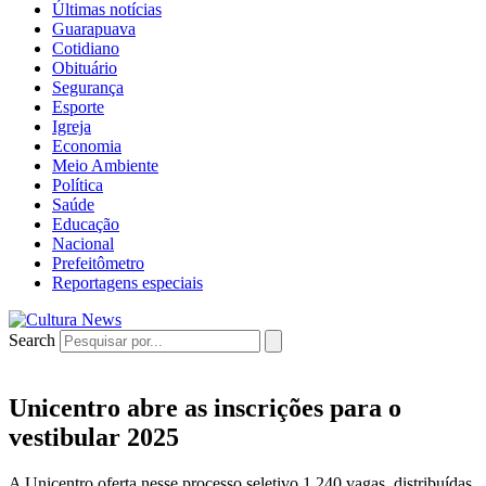
Últimas notícias
Guarapuava
Cotidiano
Obituário
Segurança
Esporte
Igreja
Economia
Meio Ambiente
Política
Saúde
Educação
Nacional
Prefeitômetro
Reportagens especiais
Search
Unicentro abre as inscrições para o
vestibular 2025
A Unicentro oferta nesse processo seletivo 1.240 vagas, distribuídas