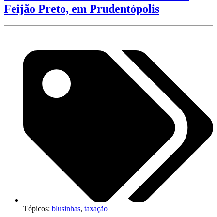
Feijão Preto, em Prudentópolis
Tópicos:
blusinhas
,
taxação