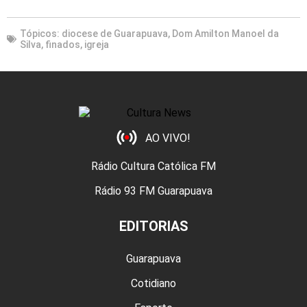
Tópicos:
diocese de Guarapuava
,
Dom Amilton Manoel da
Silva
,
finados
,
igreja
AO VIVO!
Rádio Cultura Católica FM
Rádio 93 FM Guarapuava
EDITORIAS
Guarapuava
Cotidiano