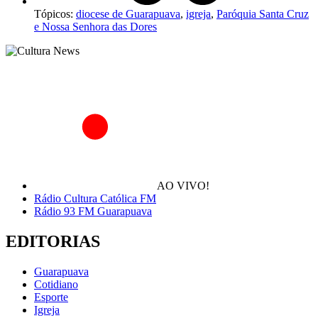
Tópicos:
diocese de Guarapuava
,
igreja
,
Paróquia Santa Cruz
e Nossa Senhora das Dores
AO VIVO!
Rádio Cultura Católica FM
Rádio 93 FM Guarapuava
EDITORIAS
Guarapuava
Cotidiano
Esporte
Igreja