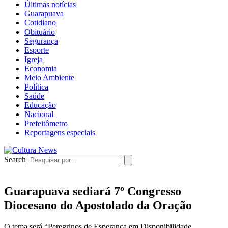
Últimas notícias
Guarapuava
Cotidiano
Obituário
Segurança
Esporte
Igreja
Economia
Meio Ambiente
Política
Saúde
Educação
Nacional
Prefeitômetro
Reportagens especiais
Search
Guarapuava sediará 7º Congresso
Diocesano do Apostolado da Oração
O tema será “Peregrinos de Esperança em Disponibilidade