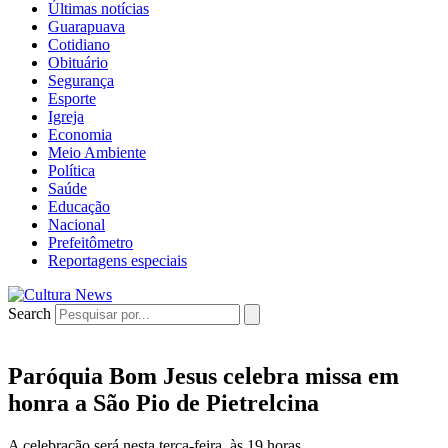
Últimas notícias
Guarapuava
Cotidiano
Obituário
Segurança
Esporte
Igreja
Economia
Meio Ambiente
Política
Saúde
Educação
Nacional
Prefeitômetro
Reportagens especiais
Search
Paróquia Bom Jesus celebra missa em
honra a São Pio de Pietrelcina
A celebração será nesta terça-feira, às 19 horas.