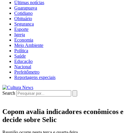
Últimas notícias
Guarapuava
Cotidiano
Obituário
Segurança
Esporte
Igreja
Economia
Meio Ambiente
Política
Saúde
Educação
Nacional
Prefeitômetro
Reportagens especiais
Search
Copom avalia indicadores econômicos e
decide sobre Selic
Reunião ocorre nesta terça e quarta-feira.