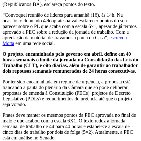
(Republicanos-BA), esclareça pontos do texto.
“Convoquei reunião de líderes para amanhã (16), às 14h. Na
ocasião, o deputado @leopratesba vai esclarecer pontos do seu
parecer sobre o PL que acaba com a escala 6×1, apesar de já termos
aprovado a PEC sobre a redução da jornada de trabalho. Com a
apreciação da matéria, destravamos a pauta da Casa”,
escreveu
Motta
em uma rede social.
O projeto, encaminhado pelo governo em abril, define em 40
horas semanais o limite da jornada na Consolidação das Leis do
Trabalho (CLT), e oito diárias, além de garantir ao trabalhador
dois repousos semanais remunerados de 24 horas consecutivas.
Por ter sido encaminhada em regime de urgência, a proposta está
trancando a pauta do plenário da Câmara que só pode deliberar
propostas de emenda à Constituição (PECs), projetos de Decreto
Legislativo (PDLs) e requerimentos de urgência até que o projeto
seja votado.
Prates deve manter os mesmos pontos da PEC aprovada no final de
maio e que acabou com a escala 6X1. O texto reduz a jornada
semanal de trabalho de 44 para 40 horas e estabelece a escala de
cinco dias de trabalho por dois de folga (5×2). Atualmente, a PEC
está em análise no Senado.