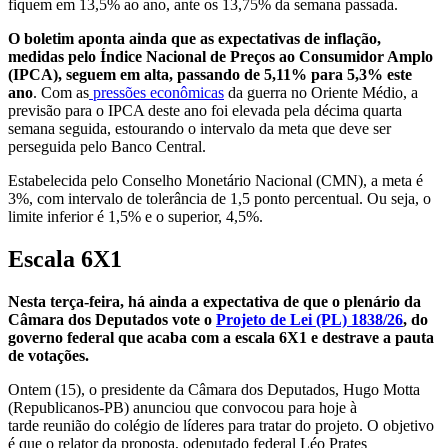
fiquem em 13,5% ao ano, ante os 13,75% da semana passada.
O boletim aponta ainda que as expectativas de inflação,
medidas pelo Índice Nacional de Preços ao Consumidor Amplo
(IPCA), seguem em alta, passando de 5,11% para 5,3% este
ano
. Com as
pressões econômicas
da guerra no Oriente Médio, a
previsão para o IPCA deste ano foi elevada pela décima quarta
semana seguida, estourando o intervalo da meta que deve ser
perseguida pelo Banco Central.
Estabelecida pelo Conselho Monetário Nacional (CMN), a meta é
3%, com intervalo de tolerância de 1,5 ponto percentual. Ou seja, o
limite inferior é 1,5% e o superior, 4,5%.
Escala 6X1
Nesta terça-feira, há ainda a expectativa de que o plenário da
Câmara dos Deputados vote o
Projeto de Lei (PL) 1838/26
, do
governo federal que acaba com a escala 6X1 e destrave a pauta
de votações.
Ontem (15), o presidente da Câmara dos Deputados, Hugo Motta
(Republicanos-PB) anunciou que convocou para hoje à
tarde reunião do colégio de líderes para tratar do projeto. O objetivo
é que o relator da proposta, odeputado federal Léo Prates