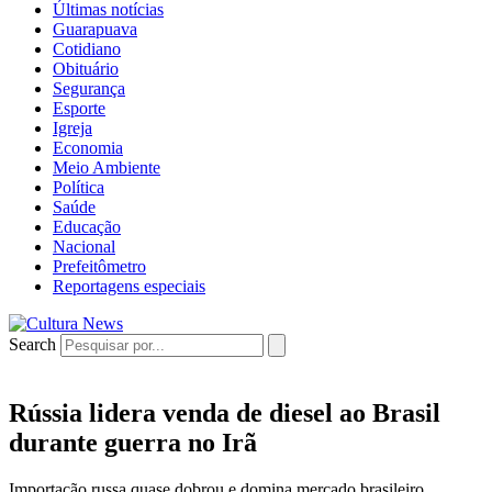
Últimas notícias
Guarapuava
Cotidiano
Obituário
Segurança
Esporte
Igreja
Economia
Meio Ambiente
Política
Saúde
Educação
Nacional
Prefeitômetro
Reportagens especiais
Search
Rússia lidera venda de diesel ao Brasil
durante guerra no Irã
Importação russa quase dobrou e domina mercado brasileiro.